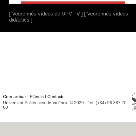
[ Veure més vídeos de UPV TV ]
[ Veure més vídeos
didàctics ]
Com arribar
I
Plànols
I
Contacte
Universitat Politècnica de València © 2020 · Tel. (+34) 96 387 70
00