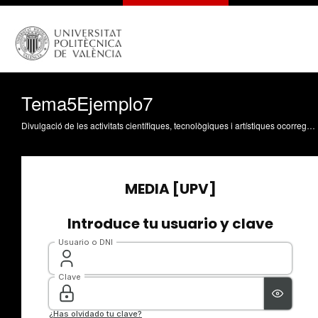
Tema5Ejemplo7
Divulgació de les activitats científiques, tecnològiques i artístiques ocorregudes en els tres campus de la UPV