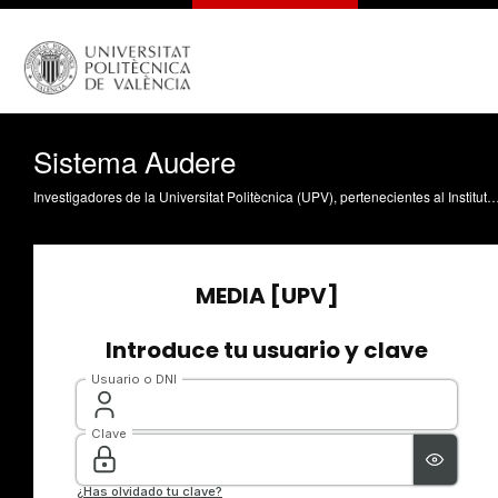
Sistema Audere
Investigadores de la Universitat Politècnica (UPV), pertenecientes al Instituto de Telecomunicaciones y Aplicaciones Multimedia (iTEAM) y al Instituto de Automática e Informática Industrial (ai2), han participado en el desarrollo de AUDERE, un sistema inteligente que automatiza la recogida de residuos urbanos, así como la logística en la entrega de mercancías y paquetería de última milla en zonas residenciales, campus y recintos privados. Todo ello mediante una pla