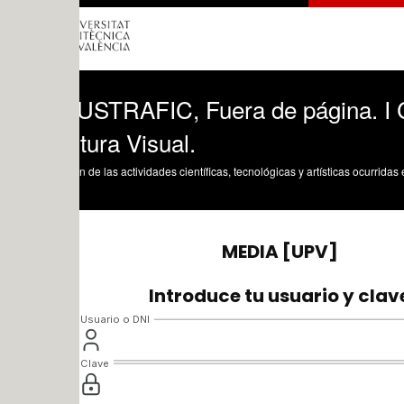
LUSTRAFIC, Fuera de página. I Congreso 
tura Visual.
n de las actividades científicas, tecnológicas y artísticas ocurridas en los tres cam