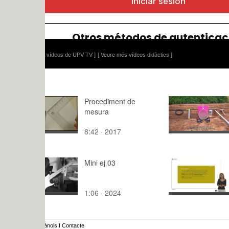
 vídeos de UPV TV ]
[ Veure més vídeos didàctics ]
Procediment de
School Gar
mesura
and Humidi
8:42 · 2017
3:12 · 202
Mini ej 03
Modelos y 
urbanos
contempor
1:06 · 2024
8:07 · 201
(ciudad en 
ànols
I
Contacte