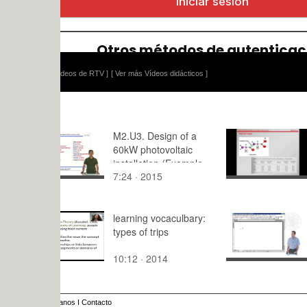
ídeos de RTV ]
[ Ver más Vídeos didácticos ]
M2.U3. Design of a
7.-Proteín
60kW photovoltaic
Mapa de e
installation (Example
Péptido
7:24 · 2015
5:39 · 201
2). English Grammar /
spelling revision
learning vocaculbary:
Encabezado
types of trips
página
10:12 · 2014
7:43 · 200
anos
I
Contacto