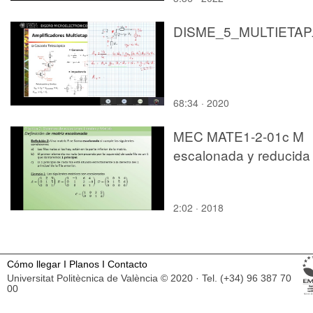
(Diseño de Sistemas
Digitales)
DISME_5
68:34 · 2020
MEC MATE1-2-01c M
escalonada y reducida
2:02 · 2018
Cómo llegar
I
Planos
I
Contacto
Universitat Politècnica de València © 2020 · Tel. (+34) 96 387 70
00