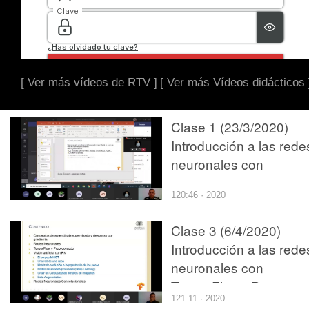
[ Ver más vídeos de RTV ]
[ Ver más Vídeos didácticos 
Clase 1 (23/3/2020)
Introducción a las rede
neuronales con
TensorFlow - Proyecto
120:46 · 2020
Robótica
Clase 3 (6/4/2020)
Introducción a las rede
neuronales con
TensorFlow - Proyecto
121:11 · 2020
Robótica