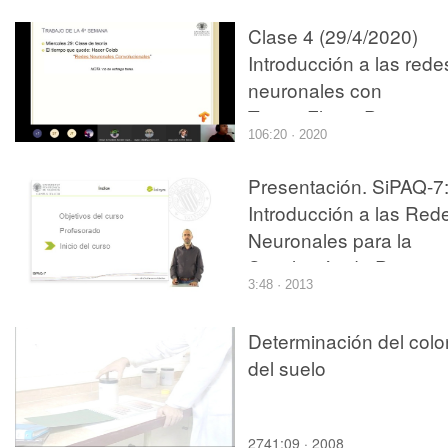
Clase 4 (29/4/2020)
Introducción a las rede
neuronales con
TensorFlow - Proyecto
106:20 · 2020
Robótica
Presentación. SiPAQ-7
Introducción a las Red
Neuronales para la
Simulación de Proceso
3:48 · 2013
con Matlab¿ y Scilab¿
Determinación del colo
del suelo
2741:09 · 2008