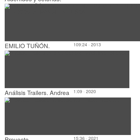
CONTEMPORANEO.
algunos ejemplos
EMILIO TUÑÓN.
109:24 · 2013
IGUALDAD Y
DIVERSIDAD 12
EDIFICIOS PÚBLICOS
DE MANSILLA+TUÑÓN
Análisis Trailers. Andrea
1:09 · 2020
Caballer y Adelina
Lobanova
Proyecto
15:36 · 2021