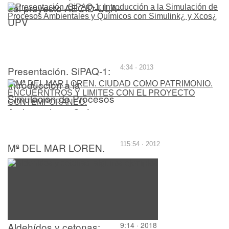
del proyecto AECID-ULA-
UPV
Presentación. SiPAQ-1:
4:34 · 2013
Introducción a la
Simulación de Procesos
Ambientales y Químicos
con Simulink¿ y Xcos¿
Mª DEL MAR LOREN.
115:54 · 2012
CIUDAD COMO
PATRIMONIO.
ENCUERNTROS Y
LIMITES CON EL
PROYECTO
Aldehídos y cetonas:
9:14 · 2018