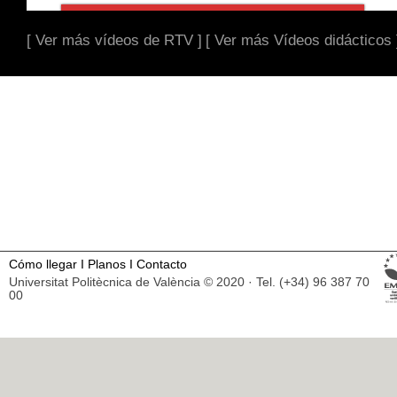
[ Ver más vídeos de RTV ]
[ Ver más Vídeos didácticos 
Cómo llegar
I
Planos
I
Contacto
Universitat Politècnica de València © 2020 · Tel. (+34) 96 387 70
00