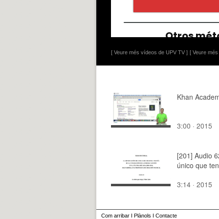
[ Veure més vídeos de UPV TV ]
[ Veure més 
Khan Acade
3:00 · 2015
[201] Audio 6
único que te
3:14 · 2015
Com arribar
I
Plànols
I
Contacte