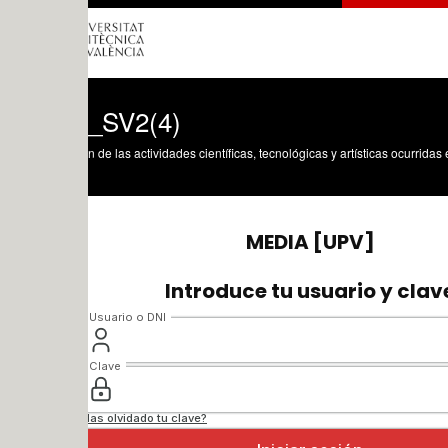
_SV2(4)
n de las actividades científicas, tecnológicas y artísticas ocurridas en los tres cam