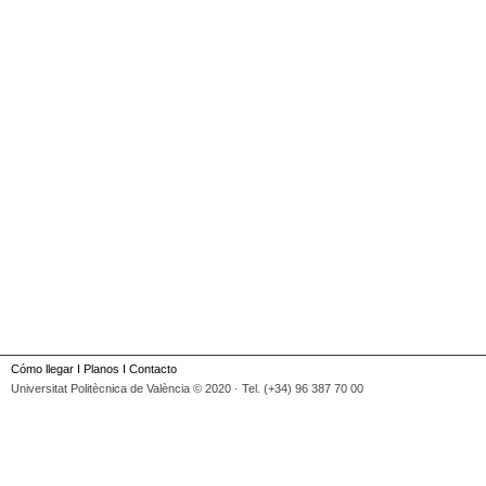
Cómo llegar
I
Planos
I
Contacto
Universitat Politècnica de València © 2020 · Tel. (+34) 96 387 70 00