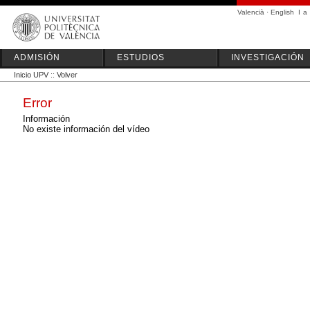
Valencià
·
English
I
a
ADMISIÓN
ESTUDIOS
INVESTIGACIÓN
Inicio UPV
::
Volver
Error
Información
No existe información del vídeo