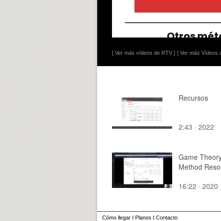
[ Ver más vídeos de RTV ]
[ Ver más Vídeos d
Recursos
2:43 · 2022
Game Theory
Method Resol
16:22 · 2020
Cómo llegar
I
Planos
I
Contacto