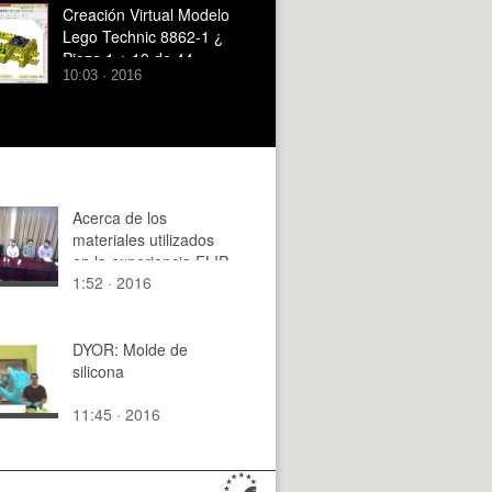
2.
Creación Virtual Modelo
Lego Technic 8862-1 ¿
Pieza 1 ¿ 19 de 44
10:03 · 2016
Acerca de los
materiales utilizados
en la experiencia FLIP
1:52 · 2016
DYOR: Molde de
silicona
11:45 · 2016