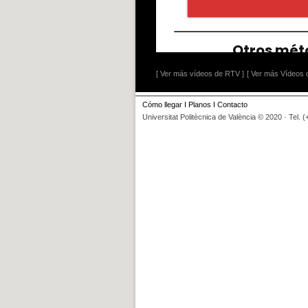
[ Ver más vídeos de RTV ]
[ Ver más Vídeos d
Cómo llegar
I
Planos
I
Contacto
Universitat Politècnica de València © 2020 · Tel. 