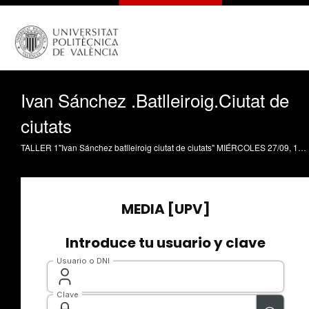
Ivan Sánchez .Batlleiroig.Ciutat de
ciutats
TALLER 1"Ivan Sánchez batlleiroig ciutat de ciutats" MIÉRCOLES 27/09, 18:30h. SALA DE PROYECCIONES ETSA.