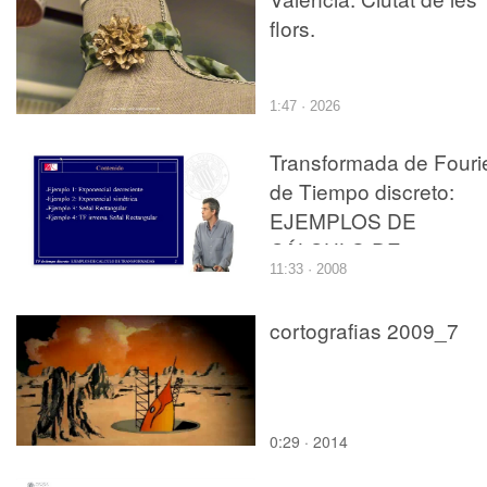
flors.
1:47 · 2026
Transformada de Fouri
de Tiempo discreto:
EJEMPLOS DE
CÁLCULO DE
11:33 · 2008
TRANSFORMADAS
cortografias 2009_7
0:29 · 2014