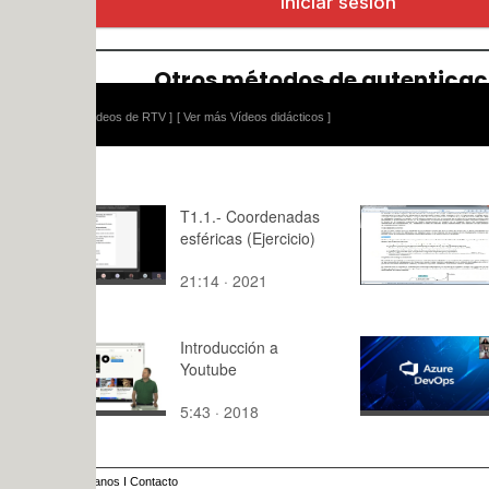
ídeos de RTV ]
[ Ver más Vídeos didácticos ]
T1.1.- Coordenadas
Estructura
esféricas (Ejercicio)
Módulo de
Aprendizaj
21:14 · 2021
9:,5 · 2015
Introducción a
ISW presen
Youtube
5:43 · 2018
7:18 · 202
anos
I
Contacto