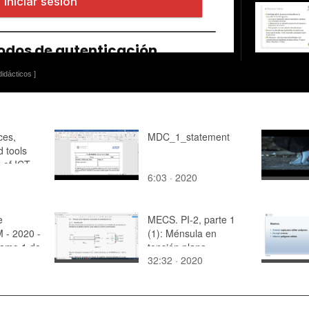
idácticos ]
ces,
MDC_1_statement
 tools
 of ICT-
6:03 · 2020
asks
e
MECS. PI-2, parte 1
 - 2020 -
(1): Ménsula en
ramo 1 de
tensión plana.
32:32 · 2020
Eficiencia de los
elementos finitos
cuadrangulares
programados en