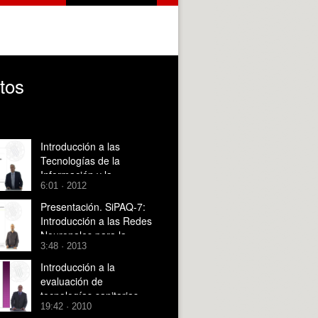
tos
Introducción a las
Tecnologías de la
Información y la
6:01 · 2012
Comunicaciones en la
Educación
Presentación. SiPAQ-7:
Introducción a las Redes
Neuronales para la
3:48 · 2013
Simulación de Procesos
con Matlab¿ y Scilab¿
Introducción a la
evaluación de
tecnologías sanitarias
19:42 · 2010