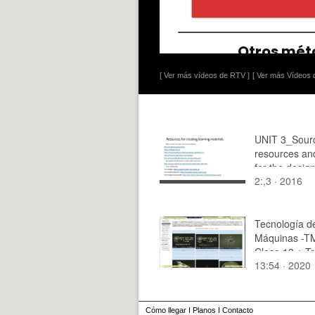
[ Ver más vídeos de RTV ]
[ Ver más Vídeos d
UNIT 3_Sour
resources and
for the design
2:,3 · 2016
based CLIL t
Tecnología d
Máquinas -TM
Clase 13 ¿ T
13:54 · 2020
6
Cómo llegar
I
Planos
I
Contacto