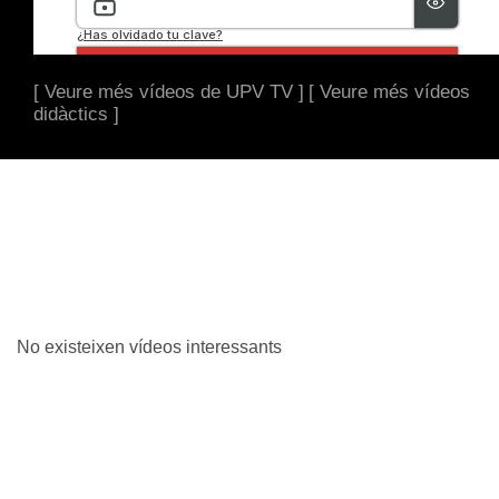
[ Veure més vídeos de UPV TV ]
[ Veure més vídeos
didàctics ]
No existeixen vídeos interessants