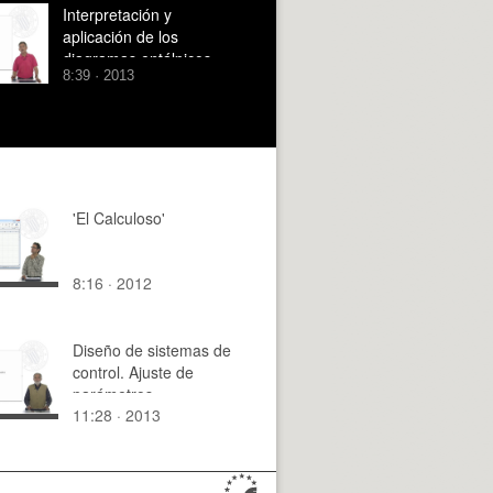
Interpretación y
aplicación de los
diagramas entálpicos
8:39 · 2013
'El Calculoso'
8:16 · 2012
Diseño de sistemas de
control. Ajuste de
parámetros
11:28 · 2013