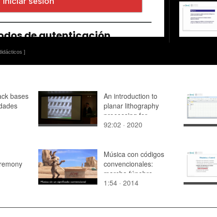
idácticos ]
ack bases
An introduction to
edades
planar lithography
processing for
92:02 · 2020
Microelectronics/MEM
S/Sensors
Música con códigos
remony
convencionales:
marcha fúnebre
1:54 · 2014