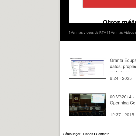
[ Ver más vídeos de RTV ]
[ Ver más Vídeos d
Granta Edup
datos: propi
materiales
9:24 · 2025
00 VG2014 -
Openning Ce
12:37 · 2015
Cómo llegar
I
Planos
I
Contacto