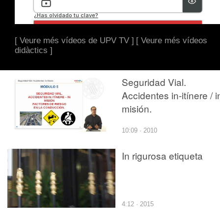
[ Veure més vídeos de UPV TV ]
[ Veure més vídeos
didàctics ]
Seguridad Vial.
Accidentes in-itínere / i
misión.
10:09 · 2010
In rigurosa etiqueta
4:12 · 2015