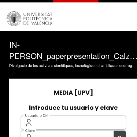
IN-
PERSON_paperpresentation_Calzadilla_D
Divulgació de les activitats científiques, tecnològiques i artístiques ocorregudes en els tres campus de la UPV