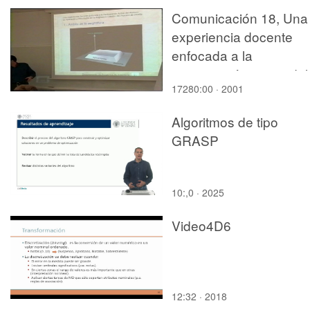
Comunicación 18, Una
experiencia docente
enfocada a la
participación activa del
17280:00 · 2001
alumno (JIE)
Algoritmos de tipo
GRASP
10:,0 · 2025
Video4D6
12:32 · 2018