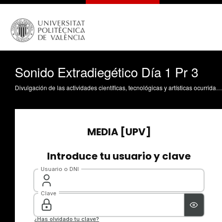
Sonido Extradiegético Día 1 Pr 3
Divulgación de las actividades científicas, tecnológicas y artísticas ocurridas en los tres campus de la UPV