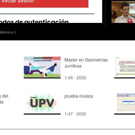
idácticos ]
Máster en Geometrías
Jurídicas
1:45 · 2022
o del
prueba música
de
1:47 · 2026
el
 de la