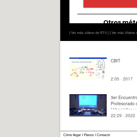
[ Ver más vídeos de RTV ]
[ Ver más Vídeos d
CBIT
2:05 · 2017
3er Encuentr
Profesorado 
Urbanística y
22:29 · 2022
Ordenación d
Territorio
.Presentación
jornada.
Cómo llegar
I
Planos
I
Contacto