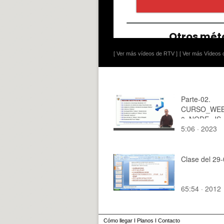
[ Ver más vídeos de RTV ]
[ Ver más Vídeos d
Parte-02.
CURSO_WEB
0_NODE_JS_
5:06 · 2023
cion_Bibliogra
Clase del 29
65:54 · 2012
Cómo llegar
I
Planos
I
Contacto