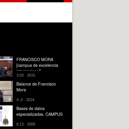
FRANCISCO MORA
[campus de excelencia
internacional]
3:03 · 2015
Balance de Francisco
Mora
4:,0 · 2024
Bases de datos
especializadas. CAMPUS
8:13 · 2009