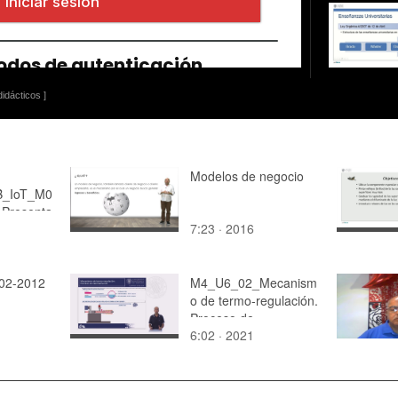
idácticos ]
Modelos de negocio
_IoT_M0
Presenta
7:23 · 2016
fia
-02-2012
M4_U6_02_Mecanism
o de termo-regulación.
Proceso de
6:02 · 2021
calentamiento