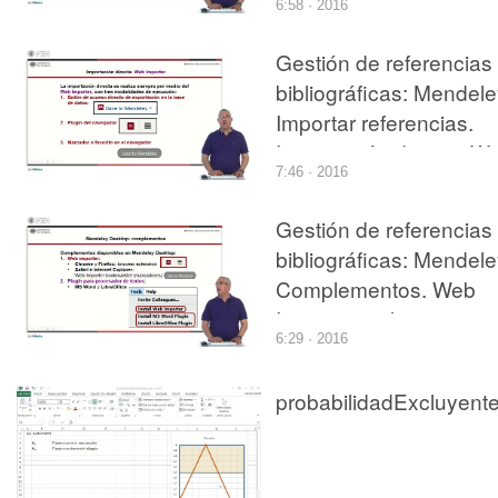
6:58 · 2016
Gestión de referencias
bibliográficas: Mendele
Importar referencias.
Importación directa, W
7:46 · 2016
Importer
Gestión de referencias
bibliográficas: Mendele
Complementos. Web
Importer y plug-in para
6:29 · 2016
citar
probabilidadExcluyent