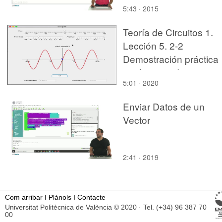
5:43 · 2015
Teoría de Circuitos 1.
Lección 5. 2-2
Demostración práctica
parámetros de una
5:01 · 2020
sinusoide con matlab
Enviar Datos de un
Vector
2:41 · 2019
Com arribar
I
Plànols
I
Contacte
Universitat Politècnica de València © 2020 · Tel. (+34) 96 387 70
00