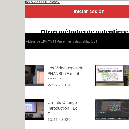
 vídeos de UPV TV ]
[ Veure més vídeos didàctics ]
Los Videojuegos de
Writing you
SHANBLUE en el
reflective
MITUPV
22:27 · 2014
6:35 · 201
Climate Change
Presentaci
Introduction - Ed
AGM RA
Rubin
15:41 · 2020
4:43 · 202