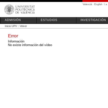
Valencià
·
English
I
a
ADMISIÓN
ESTUDIOS
INVESTIGACIÓN
Inicio UPV
::
Volver
Error
Información
No existe información del vídeo