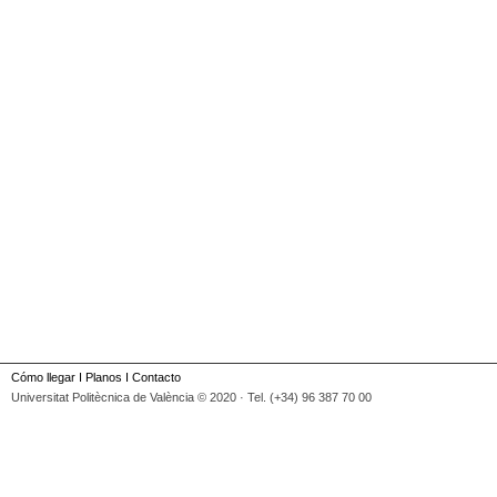
Cómo llegar
I
Planos
I
Contacto
Universitat Politècnica de València © 2020 · Tel. (+34) 96 387 70 00