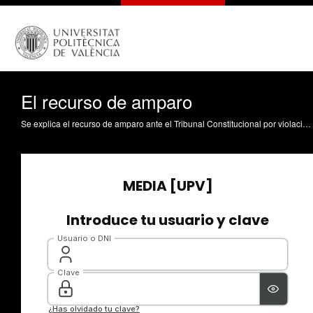
El recurso de amparo
Se explica el recurso de amparo ante el Tribunal Constitucional por violación de los derechos y libertades fundamentales. reconocidos en la Constitución Española Cabedo Mallol, V. (2012). El recurso de amparo. https://riunet.upv.es/handle/10251/16494