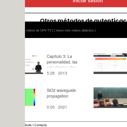
 vídeos de UPV TV ]
[ Veure més vídeos didàctics ]
Capítulo 3: La
Video Tutor
personalidad, las
O-CITY
emociones y los
5:28 · 2013
12:45 · 20
estados de ánimo
SiO2 waveguide
Jaime Past
propagation
evolución d
movimiento
0:05 · 2021
18:53 · 20
continuida
discontinu
desde el 68
ànols
I
Contacte