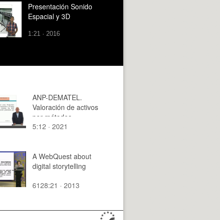
Presentación Sonido
Espacial y 3D
1:21 · 2016
ANP-DEMATEL.
Valoración de activos
por métodos
5:12 · 2021
multicriterio.
A WebQuest about
digital storytelling
6128:21 · 2013