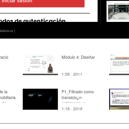
idácticos ]
vacío
Módulo 4: Diseñar
1:58 · 2011
de la
P1_Filtrado como
obiliaria.
transicio¿n-
s de
anticipacio¿n
1:18 · 2019