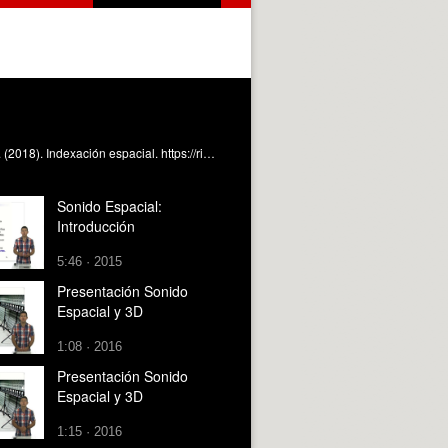
Este OA muestra el concepto de indexado espacial y las ventajas de tener indexadas las tablas espaciales. Coll Aliaga, PE. (2018). Indexación espacial. https://riunet.upv.es/handle/10251/102420 DER
Sonido Espacial:
Introducción
5:46 · 2015
Presentación Sonido
Espacial y 3D
1:08 · 2016
Presentación Sonido
Espacial y 3D
1:15 · 2016