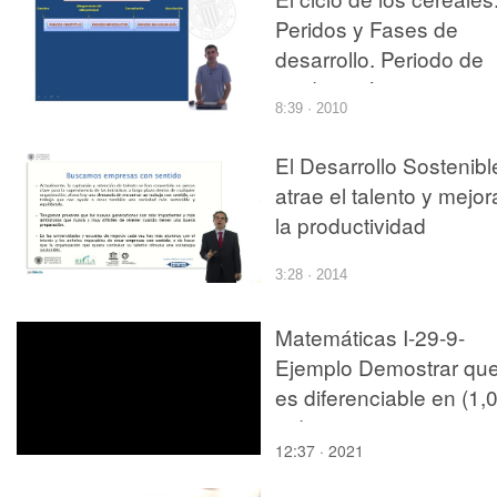
Peridos y Fases de
desarrollo. Periodo de
maduración
8:39 · 2010
El Desarrollo Sostenibl
atrae el talento y mejor
la productividad
3:28 · 2014
Matemáticas I-29-9-
Ejemplo Demostrar qu
es diferenciable en (1,0
y determinar su
12:37 · 2021
linealización