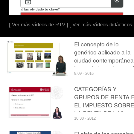
[ Ver más vídeos de RTV ]
[ Ver más Vídeos didácticos 
El concepto de lo
genérico aplicado a la
ciudad contemporánea
La ciudad genérica y el
9:09 · 2016
espacio basura de Re
Koolhaas
CATEGORÍAS Y
GRUPOS DE RENTA 
EL IMPUESTO SOBR
LA RENTA DE LAS
10:38 · 2012
PERSONAS FÍSICAS
El ciclo de los cereales