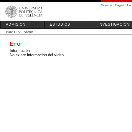
Valencià
·
English
I
a
ADMISIÓN
ESTUDIOS
INVESTIGACIÓN
Inicio UPV
::
Volver
Error
Información
No existe información del vídeo