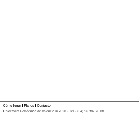
Cómo llegar
I
Planos
I
Contacto
Universitat Politècnica de València © 2020 · Tel. (+34) 96 387 70 00