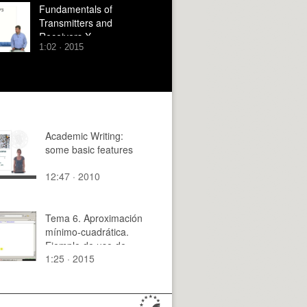
Fundamentals of
Transmitters and
Receivers X
1:02 · 2015
Academic Writing:
some basic features
12:47 · 2010
Tema 6. Aproximación
mínimo-cuadrática.
Ejemplo de uso de
1:25 · 2015
min_cua.