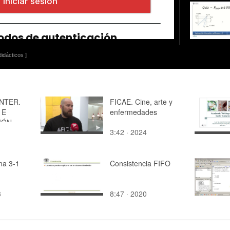
idácticos ]
INTER.
FICAE. Cine, arte y
 E
enfermedades
IÓN
3:42 · 2024
IENTO,
CIÓN,
a 3-1
Consistencia FIFO
ACIÓN Y
DEL
3
8:47 · 2020
O
ÓNICO.S
.Josep R.