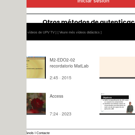
 vídeos de UPV TV ]
[ Veure més vídeos didàctics ]
M2-EDO2-02
Transversa
recordatorio MatLab
IV_Grupo1
2:45 · 2015
0:10 · 202
Access
COMPONE
MODELO 
DESARROL
7:24 · 2023
10:30 · 20
ENTERPRI
EDITION
ànols
I
Contacte