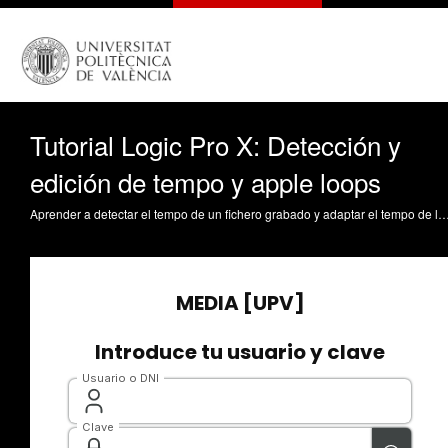
Tutorial Logic Pro X: Detección y
edición de tempo y apple loops
Aprender a detectar el tempo de un fichero grabado y adaptar el tempo de la sesión. Payri Lambert, BG. (2015). Tutorial Logic Pro X: Detección y edición de tempo y apple loops. Universitat Politècnica de Valènci