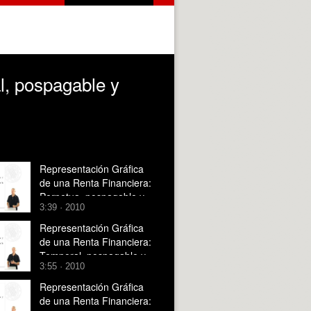
l, pospagable y
Representación Gráfica
de una Renta Financiera:
Perpetua, pospagable y
3:39 · 2010
constante.
Representación Gráfica
de una Renta Financiera:
Temporal, pospagable y
3:55 · 2010
variable en progresión
aritmética.
Representación Gráfica
de una Renta Financiera: