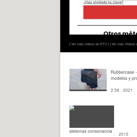
[ Ver más vídeos de RTV ]
[ Ver más Vídeos d
Rubbercase - 
modelos y pro
2:58 · 2021
sistemas consonancia
: · 2015