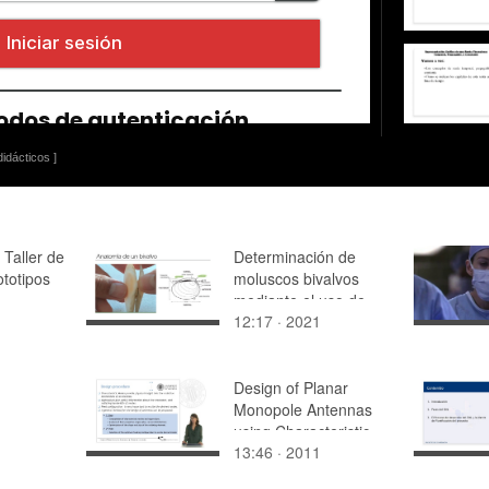
idácticos ]
Taller de
Determinación de
totipos
moluscos bivalvos
mediante el uso de
12:17 · 2021
clave dicotómica
Design of Planar
Monopole Antennas
using Characteristic
13:46 · 2011
Modes