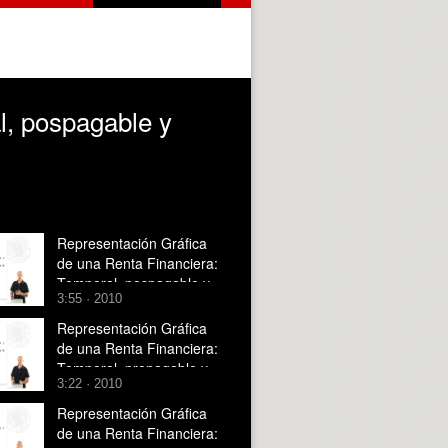
l, pospagable y
Representación Gráfica
de una Renta Financiera:
Temporal, pospagable y
3:55 · 2010
variable en progresión
aritmética.
Representación Gráfica
de una Renta Financiera:
Temporal, prepagable y
3:22 · 2010
variable en progresión
geométrica.
Representación Gráfica
de una Renta Financiera: