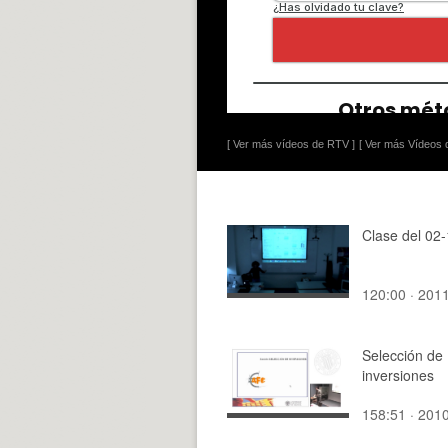
[ Ver más vídeos de RTV ]
[ Ver más Vídeos d
Clase del 02
120:00 · 201
Selección de
inversiones
158:51 · 201