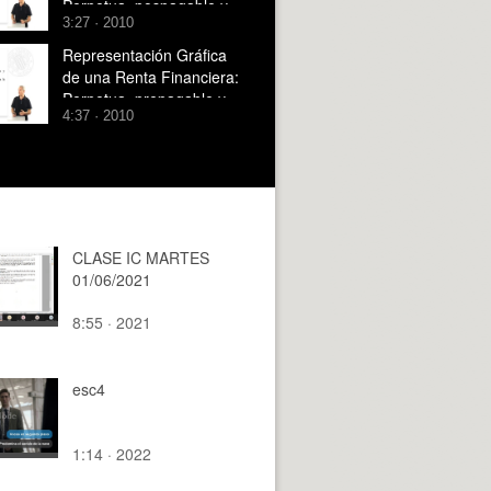
Perpetua, pospagable y
3:27 · 2010
variable en progresión
geométrica.
Representación Gráfica
de una Renta Financiera:
Perpetua, prepagable y
4:37 · 2010
variable en progresión
geométrica.
CLASE IC MARTES
01/06/2021
8:55 · 2021
esc4
1:14 · 2022