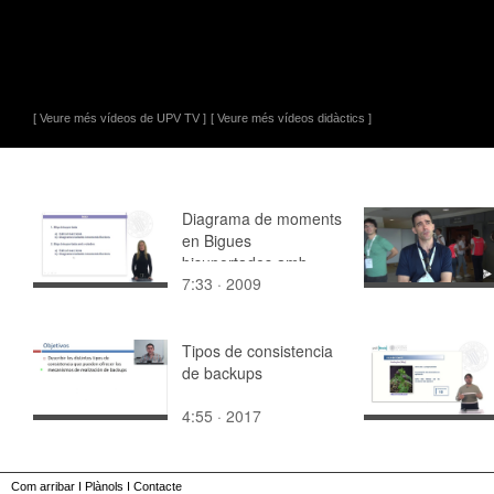
[ Veure més vídeos de UPV TV ]
[ Veure més vídeos didàctics ]
Diagrama de moments
en Bigues
bisuportades amb
7:33 · 2009
volades
Tipos de consistencia
de backups
4:55 · 2017
Com arribar
I
Plànols
I
Contacte