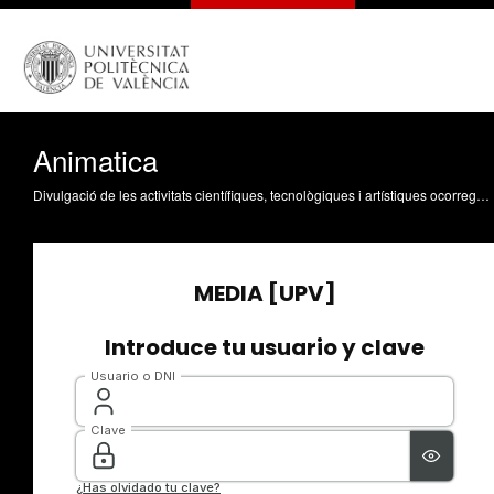
Animatica
Divulgació de les activitats científiques, tecnològiques i artístiques ocorregudes en els tres campus de la UPV