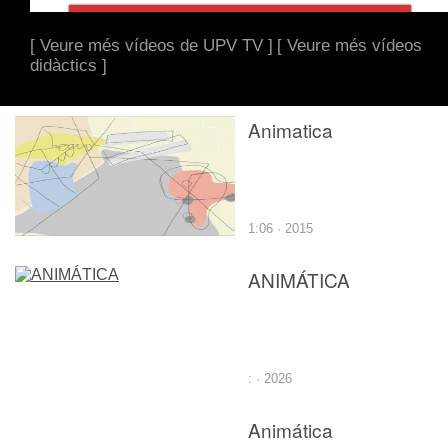
[ Veure més vídeos de UPV TV ]
[ Veure més vídeos
didàctics ]
Animatica
1:06 · 2015
ANIMÁTICA
: · 2026
Animática