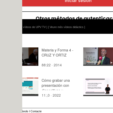
 vídeos de UPV TV ]
[ Veure més vídeos didàctics ]
Materia y Forma 4 -
Plant Healt
CRUZ Y ORTIZ
Universita
Mundus en
88:22 · 2014
3:54 · 202
Vegetal en 
Sostenible
Cómo grabar una
Sistemas 
presentación con
de Inyecci
diapositivas y
11:,0 · 2022
7:29 · 200
exportarlas a formato
vídeo con MS
PowerPoint
ànols
I
Contacte