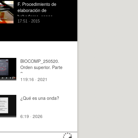
F. Procedimiento de
elaboración de
bebederos, copas,
17:51 · 2015
planchas y bloques de
cera con seguridad
BIOCOMP_250520.
Orden superior. Parte
2.
119:16 · 2021
¿Qué es una onda?
6:19 · 2026