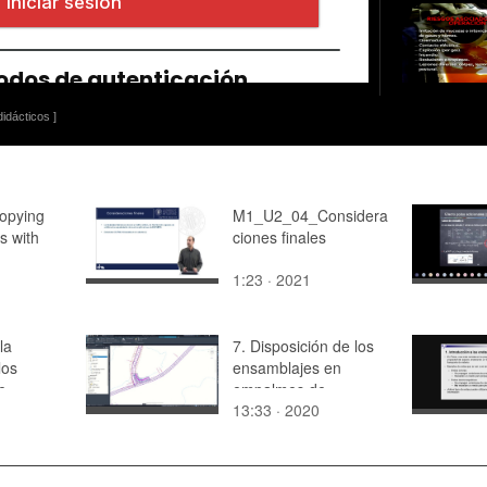
idácticos ]
opying
M1_U2_04_Considera
s with
ciones finales
1:23 · 2021
la
7. Disposición de los
los
ensamblajes en
e.
empalmes de
13:33 · 2020
intersección
5.sonnet