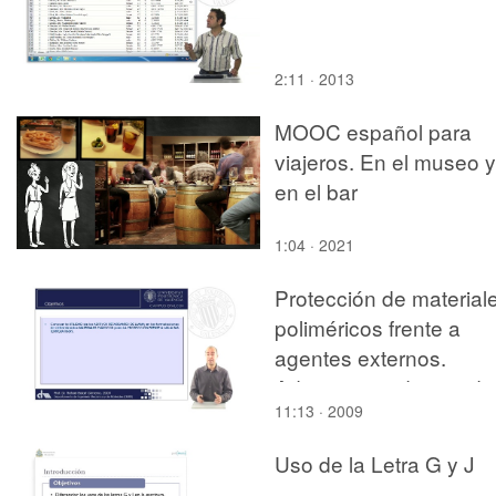
2:11 · 2013
MOOC español para
viajeros. En el museo y
en el bar
1:04 · 2021
Protección de material
poliméricos frente a
agentes externos.
Aditivos retardantes de
11:13 · 2009
llama
Uso de la Letra G y J