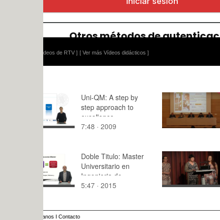
ídeos de RTV ]
[ Ver más Vídeos didácticos ]
Uni-QM: A step by
GOODUEP P
step approach to
1/8
excellence
7:48 · 2009
15:,0 · 201
Doble Titulo: Master
NICCoLLa 
Universitario en
creation an
Ingenieria de
design - H
5:47 · 2015
17:20 · 20
Telecomunicacion.
Annamaija
Master Universitario
en Tecnologias,
Sistemas y Redes de
anos
I
Contacto