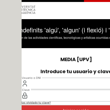
ndefinits 'algú', 'algun' (i flexió) i 'alguna
n de las actividades científicas, tecnológicas y artísticas ocurridas en los tres cam