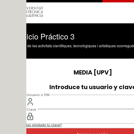
icio Práctico 3
 de les activitats científiques, tecnològiques i artístiques ocorregudes en els tres