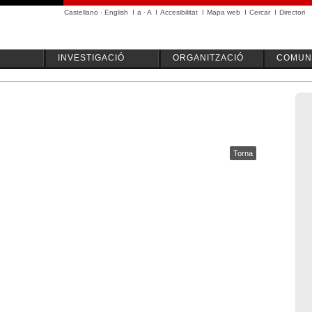
Castellano
·
English
I
a
·
A
I
Accesibilitat
I
Mapa web
I
Cercar
I
Directori
INVESTIGACIÓ
ORGANITZACIÓ
COMUNI
Torna