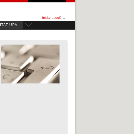
::
Iniciar sessió
::
TAT UPV