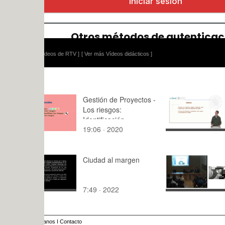
ídeos de RTV ]
[ Ver más Vídeos didácticos ]
Gestión de Proyectos -
Las amplia
Los riesgos:
capital. As
Identificación
legales bá
19:06 · 2020
9:45 · 201
necesarios
registro co
Ciudad al margen
FRANZ GR
IMMEUBLE
7:49 · 2022
77:38 · 20
anos
I
Contacto