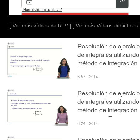
[ Ver más vídeos de RTV ]
[ Ver más Vídeos didácticos 
Resolución de ejercici
de integrales utilizando
método de integración
por partes
6:57 · 2014
Resolución de ejercici
de integrales utilizando
método de integración
por partes. Funciones
6:24 · 2014
elementales
Resolución de ejercici