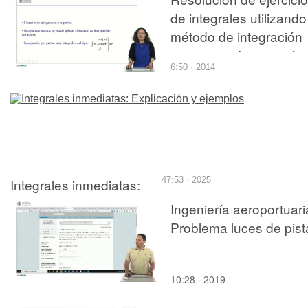
de integrales utilizando
método de integración
por partes. Integración
6:50 · 2014
iterativa
Integrales inmediatas:
47:53 · 2025
Explicación y ejemplos
Ingeniería aeroportuari
Problema luces de pist
10:28 · 2019