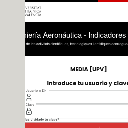
iería Aeronáutica - Indicadores de zona
 de les activitats científiques, tecnològiques i artístiques ocorregudes en els tres