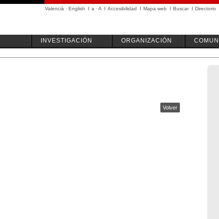
Valencià
·
English
I
a
·
A
I
Accesibilidad
I
Mapa web
I
Buscar
I
Directorio
INVESTIGACIÓN
ORGANIZACIÓN
COMUN
Volver