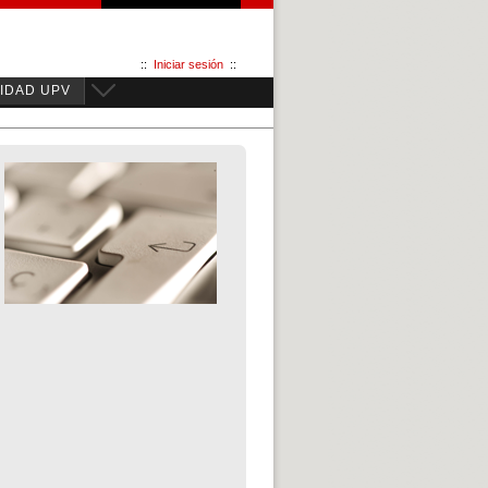
::
Iniciar sesión
::
IDAD UPV