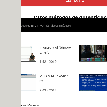
ídeos de RTV ]
[ Ver más Vídeos didácticos ]
Interpreta el Número
Análisis di
Entero.
1:52 · 2019
1:,0 · 2024
MEC MATE1-2-01e
Clase CRS
rref
market
behaviour.
2:03 · 2018
36:22 · 20
te2
anos
I
Contacto