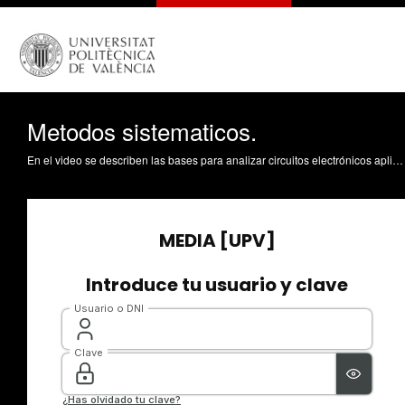
Metodos sistematicos.
En el video se describen las bases para analizar circuitos electrónicos aplicando métodos sistemáticos. Se toman como punto de partida las leyes de Kirkoff y la ley de Ohm, para desde ahí derivar en las dos metodologías: nudos y mallas. Marín-Roig Ramón, J. (2021). Metodos sistematicos. https://riunet.upv.es/handle/10251/167912 DER