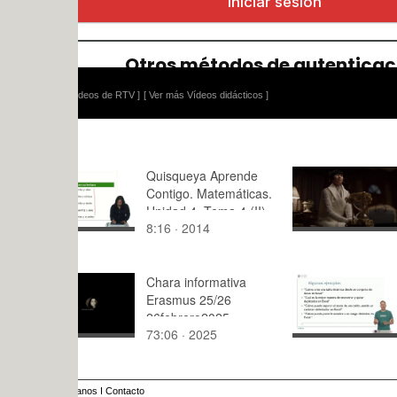
ídeos de RTV ]
[ Ver más Vídeos didácticos ]
Quisqueya Aprende
LoopPian
Contigo. Matemáticas.
v2
Unidad 4. Tema 4 (II)
8:16 · 2014
0:18 · 202
Chara informativa
Use of Cha
Erasmus 25/26
26febrero2025 -
73:06 · 2025
6:42 · 202
estudiantes con
destino adjudicado
anos
I
Contacto